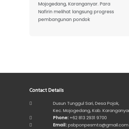
Mojogedang, Karanganyar. Para
Nafirin melihat langsung progress
pembangunan pondok
Contact Details
Dusun Tunggul Sari, Desa Pojok,
Kec. Mojogedang, Kab. Karanganyar
Phone:
+62 813 2931 9700
Email:
psbponpesmta@gmail.com